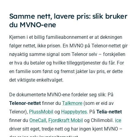
Samme nett, lavere pris: slik bruker
du MVNO-ene
Kjernen i et billig familieabonnement er at dekningen
følger nettet, ikke prisen. En MVNO på Telenor-nettet gir
nøyaktig samme signal som Telenor selv – forskjellen
er hva du betaler og hvilke tilleggstjenester du får. For
en familie som først og fremst jakter lav pris, er dette
det viktigste enkeltvalget.
De dokumenterte MVNO-ene fordeler seg slik: På
Telenor-nettet
finner du
Talkmore
(som er eid av
Telenor),
PlussMobil
og
Happybytes
. På
Telia-nettet
finner du
OneCall
,
Fjordkraft Mobil
og Chilimobil.
ice
driver sitt eget, tredje nett og har ingen kjent MVNO –