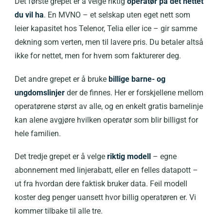
Det første grepet er å velge riktig
operatør på det nettet
du vil ha
. En MVNO – et selskap uten eget nett som
leier kapasitet hos Telenor, Telia eller ice – gir samme
dekning som verten, men til lavere pris. Du betaler altså
ikke for nettet, men for hvem som fakturerer deg.
Det andre grepet er å bruke
billige barne- og
ungdomslinjer
der de finnes. Her er forskjellene mellom
operatørene størst av alle, og en enkelt gratis barnelinje
kan alene avgjøre hvilken operatør som blir billigst for
hele familien.
Det tredje grepet er å velge
riktig modell
– egne
abonnement med linjerabatt, eller en felles datapott –
ut fra hvordan dere faktisk bruker data. Feil modell
koster deg penger uansett hvor billig operatøren er. Vi
kommer tilbake til alle tre.