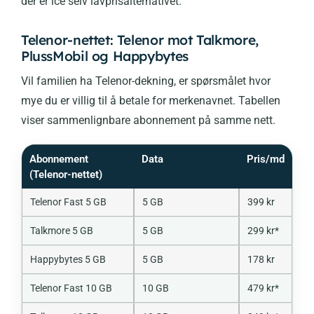
der er ice selv lavprisalternativet.
Telenor-nettet: Telenor mot Talkmore,
PlussMobil og Happybytes
Vil familien ha Telenor-dekning, er spørsmålet hvor
mye du er villig til å betale for merkenavnet. Tabellen
viser sammenlignbare abonnement på samme nett.
Abonnement
Data
Pris/md
(Telenor-nettet)
Telenor Fast 5 GB
5 GB
399 kr
Talkmore 5 GB
5 GB
299 kr*
Happybytes 5 GB
5 GB
178 kr
Telenor Fast 10 GB
10 GB
479 kr*