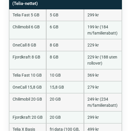
(Telia-nettet)
Telia Fast 5 GB
5 GB
299 kr
Chilimobil 6 GB
6 GB
199 kr (184
m/familierabatt)
OneCall 8 GB
8 GB
229 kr
Fjordkraft 8 GB
8 GB
229 kr (188 uten
rollover)
Telia Fast 10 GB
10 GB
369 kr
OneCall 15,8 GB
15,8 GB
279 kr
Chilimobil 20 GB
20 GB
249 kr (234
m/familierabatt)
Fjordkraft 20 GB
20 GB
299 kr
Telia X Basis
fri data (100 GB,
499 kr