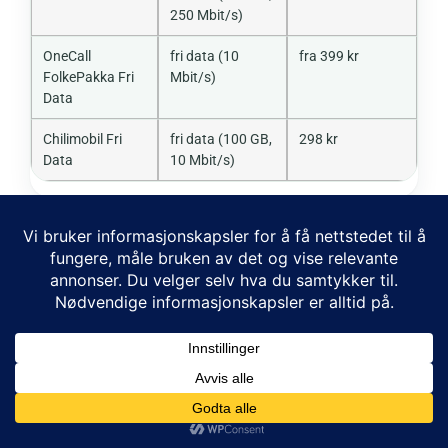
250 Mbit/s)
OneCall
fri data (10
fra 399 kr
FolkePakka Fri
Mbit/s)
Data
Chilimobil Fri
fri data (100 GB,
298 kr
Data
10 Mbit/s)
For familien betyr dette at Telia-dekning ikke koster
Telia-pris.
Chilimobil
6 GB til 199 kroner gir samme nett
som Telia Fast 5 GB til 299, med mer data og lavere
pris. Chilimobils familierabatt på 15 kroner per
abonnement gjelder de faste pakkene; om den også
gjelder Fri Data, er ikke bekreftet, så vi oppgir Fri Data
uten rabatt.