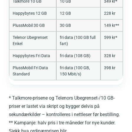
Talkmore 10 GB
10 GB
349 kr*
Happybytes 12 GB
12 GB
228 kr
PlussMobil 30 GB
30 GB
149 kr**
Telenor Ubegrenset
fri data (100 GB full
599 kr*
Enkel
fart)
Happybytes Fri Data
fri data (108 GB)
328 kr
PlussMobil Fri Data
fri data (100 GB,
398 kr
Standard
150 Mbit/s)
* Talkmore-prisene og Telenors Ubegrenset-/10 GB-
priser er lastet via skript og bygger delvis på
sekundærkilder – kontrolleres i nettleser før bestilling.
** Kampanje: halv pris i tre måneder for nye kunder.
Sjekk hva ordinærprisen blir.