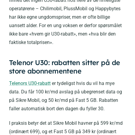
finnes det ingen U30-rabatt hos flere av de rimeligste
operatørene – Chilimobil, PlussMobil og Happybytes
har ikke egne ungdomspriser, men er ofte billige
uansett alder. For en ung voksen er derfor spørsmålet
ikke bare «hvem gir U30-rabatt», men «hva blir den
faktiske totalprisen».
Telenor U30: rabatten sitter på de
store abonnementene
Telenors U30-rabatt
er tydeligst hvis du vil ha mye
data. Du får 100 kr/md avslag på ubegrenset data og
på Sikre Mobil, og 50 kr/md på Fast 5 GB. Rabatten
faller automatisk bort den dagen du fyller 30.
I praksis betyr det at Sikre Mobil havner på 599 kr/md
(ordinært 699), og et Fast 5 GB på 349 kr (ordinært