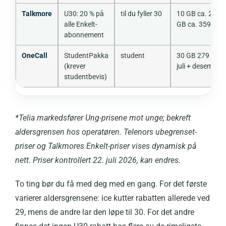
Talkmore
U30: 20 % på
til du fyller 30
10 GB ca. 279, 
alle Enkelt-
GB ca. 359
abonnement
OneCall
StudentPakka
student
30 GB 279 (grat
(krever
juli + desember)
studentbevis)
*Telia markedsfører Ung-prisene mot unge; bekreft
aldersgrensen hos operatøren. Telenors ubegrenset-
priser og Talkmores Enkelt-priser vises dynamisk på
nett. Priser kontrollert 22. juli 2026, kan endres.
To ting bør du få med deg med en gang. For det første
varierer aldersgrensene: ice kutter rabatten allerede ved
29, mens de andre lar den løpe til 30. For det andre