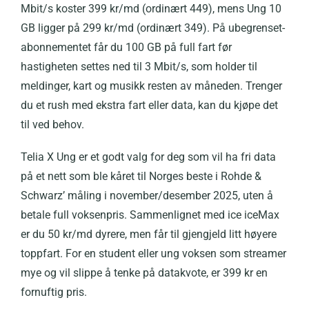
Mbit/s koster 399 kr/md (ordinært 449), mens Ung 10
GB ligger på 299 kr/md (ordinært 349). På ubegrenset-
abonnementet får du 100 GB på full fart før
hastigheten settes ned til 3 Mbit/s, som holder til
meldinger, kart og musikk resten av måneden. Trenger
du et rush med ekstra fart eller data, kan du kjøpe det
til ved behov.
Telia X Ung er et godt valg for deg som vil ha fri data
på et nett som ble kåret til Norges beste i Rohde &
Schwarz’ måling i november/desember 2025, uten å
betale full voksenpris. Sammenlignet med ice iceMax
er du 50 kr/md dyrere, men får til gjengjeld litt høyere
toppfart. For en student eller ung voksen som streamer
mye og vil slippe å tenke på datakvote, er 399 kr en
fornuftig pris.