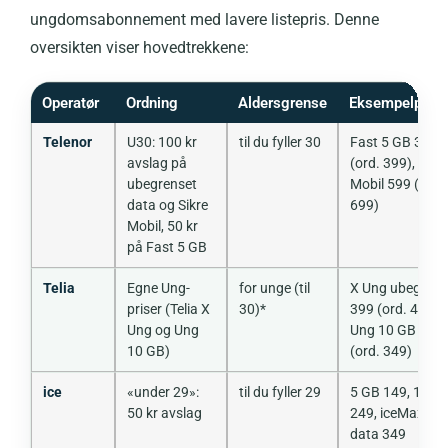
ungdomsabonnement med lavere listepris. Denne
oversikten viser hovedtrekkene:
Operatør
Ordning
Aldersgrense
Eksempelpris
Telenor
U30: 100 kr
til du fyller 30
Fast 5 GB 349
avslag på
(ord. 399), Sikre
ubegrenset
Mobil 599 (ord.
data og Sikre
699)
Mobil, 50 kr
på Fast 5 GB
Telia
Egne Ung-
for unge (til
X Ung ubegrens
priser (Telia X
30)*
399 (ord. 449),
Ung og Ung
Ung 10 GB 299
10 GB)
(ord. 349)
ice
«under 29»:
til du fyller 29
5 GB 149, 18 G
50 kr avslag
249, iceMax fri
data 349